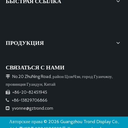
БЫСТРАЯ ССЫЛКА
ПРОДУКЦИЯ
СВЯЗАТЬСЯ С НАМИ
No.20 ZhuNing Road, район ЦзэнЧэн, город Гуанчжоу,

провинция Гуандун, Китай
+86-20-82451945

+86-13829706866

yvonne@gztrond.com

Авторские права ©️
2026
Guangzhou Trond Display Co.,