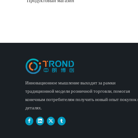
Продуктовый магазин
АЗС
Важную рол
станции и 
спроса. В з
местополож
универсаль
клиентов, 
станции. Уд
названия, 
спроса пре
быстрый и 
Инновационное мышление выходит за рамки
совершения
традиционной модели розничной торговли, помогая
конечным потребителям получить новый опыт покупок 
деталях.