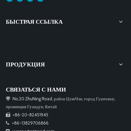
БЫСТРАЯ ССЫЛКА
ПРОДУКЦИЯ
СВЯЗАТЬСЯ С НАМИ
No.20 ZhuNing Road, район ЦзэнЧэн, город Гуанчжоу,

провинция Гуандун, Китай
+86-20-82451945

+86-13829706866
