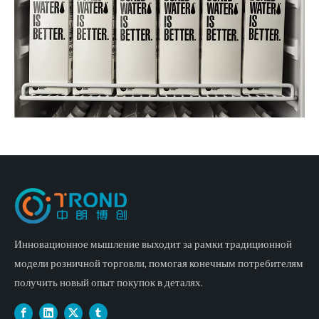
Инновационное мышление выходит за рамки традиционной
модели розничной торговли, помогая конечным потребителям
получить новый опыт покупок в деталях.