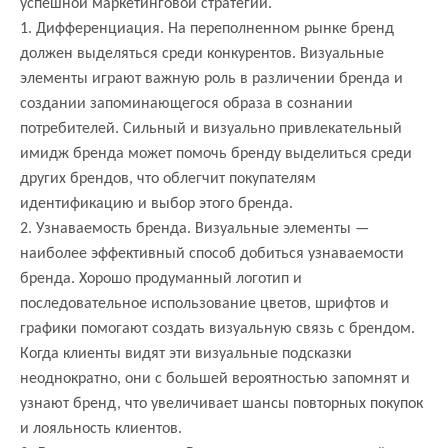
успешной маркетинговой стратегии.
1. Дифференциация. На переполненном рынке бренд
должен выделяться среди конкурентов. Визуальные
элементы играют важную роль в различении бренда и
создании запоминающегося образа в сознании
потребителей. Сильный и визуально привлекательный
имидж бренда может помочь бренду выделиться среди
других брендов, что облегчит покупателям
идентификацию и выбор этого бренда.
2. Узнаваемость бренда. Визуальные элементы —
наиболее эффективный способ добиться узнаваемости
бренда. Хорошо продуманный логотип и
последовательное использование цветов, шрифтов и
графики помогают создать визуальную связь с брендом.
Когда клиенты видят эти визуальные подсказки
неоднократно, они с большей вероятностью запомнят и
узнают бренд, что увеличивает шансы повторных покупок
и лояльность клиентов.