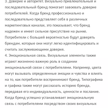
3. Доверие и авторитет. Визуально привлекательный и
последовательный бренд помогает завоевать доверие
потребителей. Когда бренд профессионально и
последовательно представляет себя в различных
маркетинговых каналах, это показывает, что бренд
надежен и имеет сильное присутствие на рынке.
Потребители с большей вероятностью будут доверять
брендам, которые они могут легко идентифицировать и
считать заслуживающими доверия.
4. Эмоциональная связь. Визуальные элементы также
играют жизненно важную роль в создании
эмоциональной связи с потребителями. Например, цвета
могут вызывать определенные эмоции и чувства и влиять
на то, как потребители воспринимают бренд. Типографика
и графика также могут рассказать историю бренда,
передавая его индивидуальность, ценности и послание.
Когда бренд успешно устанавливает эмоциональную
связь с потребителями посредством своих визуальных