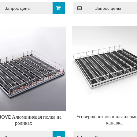
Запрос цены
Запрос цены
-26
2023-12-26
Усовершенствованная алюм
OVE Алюминиевая полка на
канавка
роликах
Супермаркет
ь играют заправочные
Молоко и молочные