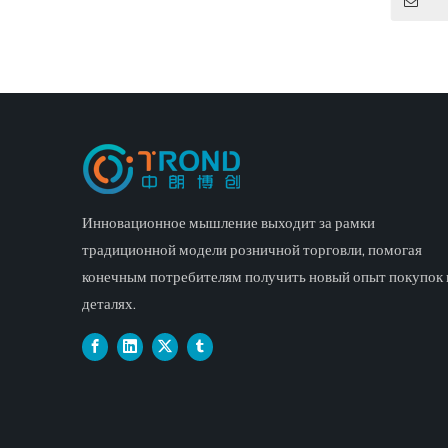
станции и 
спроса. В з
местополож
универсаль
клиентов, 
станции. Уд
названия, 
спроса пре
быстрый и 
Инновационное мышление выходит за рамки
совершения
традиционной модели розничной торговли, помогая
конечным потребителям получить новый опыт покупок 
деталях.