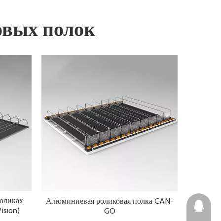
овых полок
роликах
Алюминиевая роликовая полка CAN-
2464073
ision)
GO