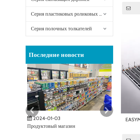
Серия пластиковых роликовых полок
Серия полочных толкателей
Последние новости
2024-01-03
2023-12
EASYM
Продуктовый магазин
АЗС
Важную рол