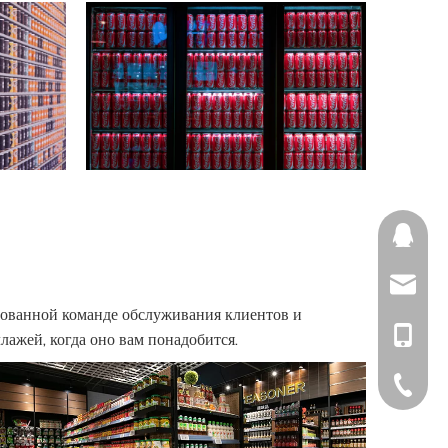
2464073
yvonne@
рованной команде обслуживания клиентов и
+86-1382
лажей, когда оно вам понадобится.
+86-20-8