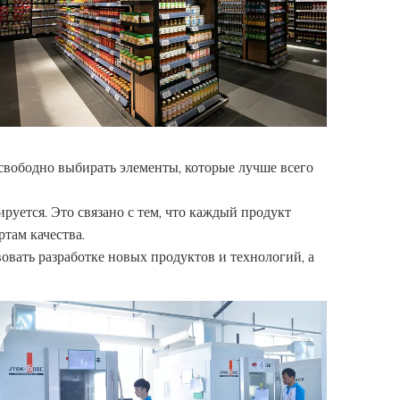
 свободно выбирать элементы, которые лучше всего
руется. Это связано с тем, что каждый продукт
там качества.
овать разработке новых продуктов и технологий, а