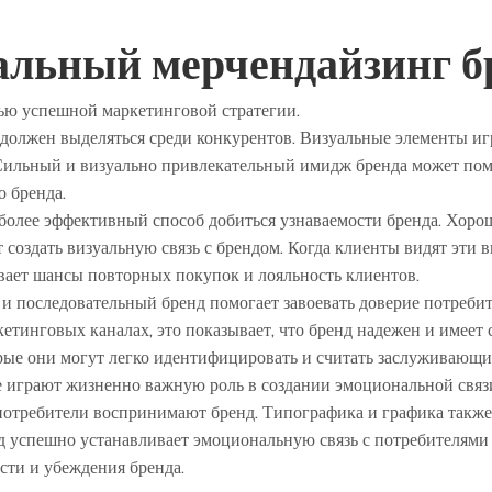
альный мерчендайзинг б
ью успешной маркетинговой стратегии.
должен выделяться среди конкурентов. Визуальные элементы иг
Сильный и визуально привлекательный имидж бренда может помо
 бренда.
иболее эффективный способ добиться узнаваемости бренда. Хор
создать визуальную связь с брендом. Когда клиенты видят эти 
ивает шансы повторных покупок и лояльность клиентов.
 и последовательный бренд помогает завоевать доверие потреби
кетинговых каналах, это показывает, что бренд надежен и имеет
орые они могут легко идентифицировать и считать заслуживающи
е играют жизненно важную роль в создании эмоциональной связи
 потребители воспринимают бренд. Типографика и графика также 
нд успешно устанавливает эмоциональную связь с потребителями
сти и убеждения бренда.