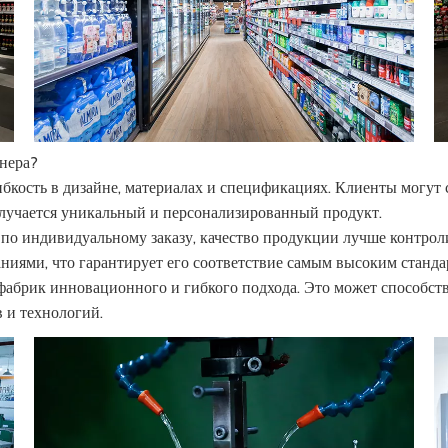
нера?
ибкость в дизайне, материалах и спецификациях. Клиенты могут
получается уникальный и персонализированный продукт.
я по индивидуальному заказу, качество продукции лучше контроли
ниями, что гарантирует его соответствие самым высоким стандар
фабрик инновационного и гибкого подхода. Это может способств
 и технологий.