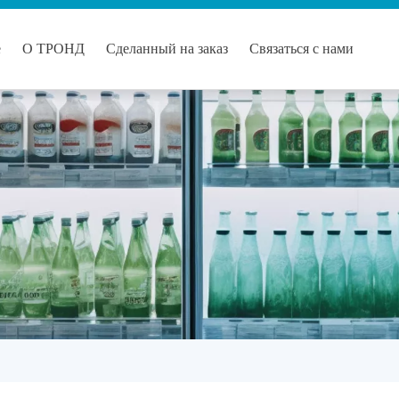
е
О ТРОНД
Сделанный на заказ
Связаться с нами