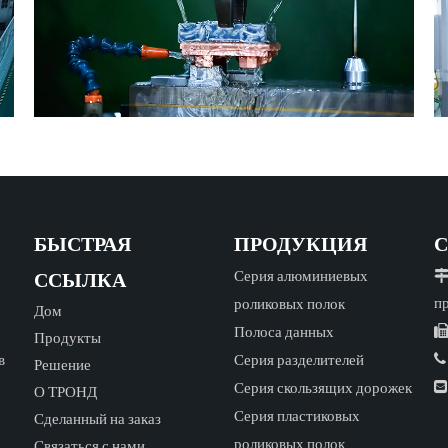
БЫСТРАЯ
ПРОДУКЦИЯ
С
Серия алюминиевых
ССЫЛКА
п
роликовых полок
Дом
Полоса данных
Продукты
в
Серия разделителей

Решение
Серия скользящих дорожек

О ТРОНД
Серия пластиковых
Сделанный на заказ
роликовых полок
Связаться с нами